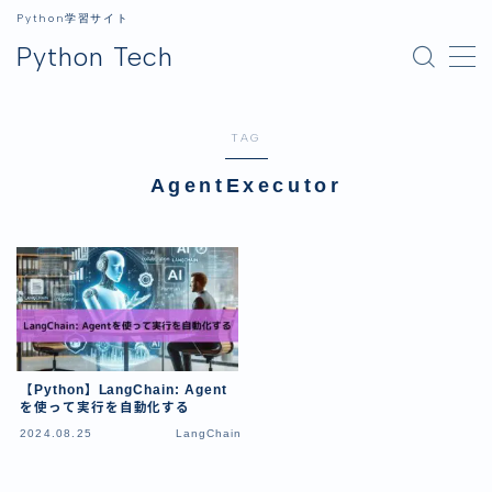
Python学習サイト
Python Tech
MENU
TAG
ホーム
AgentExecutor
Python
Python入門
ライブラリ
データ分析
GUI
【Python】LangChain: Agent
画像処理
を使って実行を自動化する
2024.08.25
LangChain
生成AI
開発環境