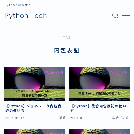
Python学習サイト
Python Tech
MENU
TAG
ホーム
内包表記
Python
Python入門
ライブラリ
データ分析
GUI
【Python】ジェネレータ内包表
【Python】集合内包表記の使い
画像処理
記の使い方
方
2021.02.01
関数
2021.01.26
集合（set）
生成AI
開発環境