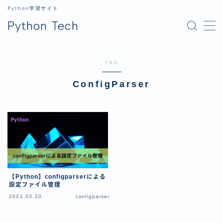
Python学習サイト
Python Tech
MENU
TAG
ホーム
ConfigParser
Python
Python入門
ライブラリ
データ分析
GUI
【Python】configparserによる
画像処理
設定ファイル管理
2021.03.20
configparser
生成AI
開発環境