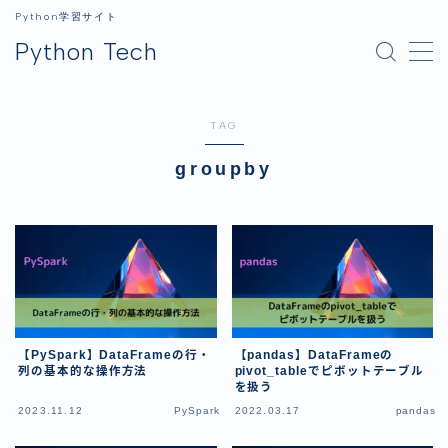
Python学習サイト
Python Tech
MENU
TAG
ホーム
groupby
Python
Python入門
ライブラリ
データ分析
GUI
【PySpark】DataFrameの行・
【pandas】DataFrameの
画像処理
列の基本的な操作方法
pivot_tableでピボットテーブル
を扱う
生成AI
2023.11.12
PySpark
2022.03.17
pandas
開発環境