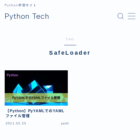
Python学習サイト
Python Tech
MENU
TAG
ホーム
SafeLoader
Python
Python入門
ライブラリ
データ分析
GUI
【Python】PyYAMLでのYAML
画像処理
ファイル管理
2021.03.23
yaml
生成AI
開発環境