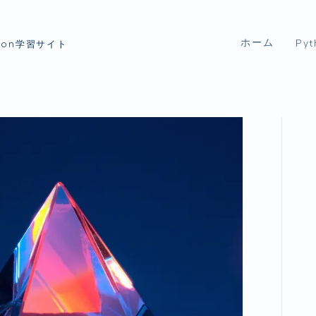
ホーム
Pyt
thon学習サイト
Py
ライ
デー
GUI
画像
生成
開発
Py
tips