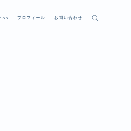
プロフィール
お問い合わせ
hon
thon入門
ブラリ
タ分析
処理
AI
環境
thon学習