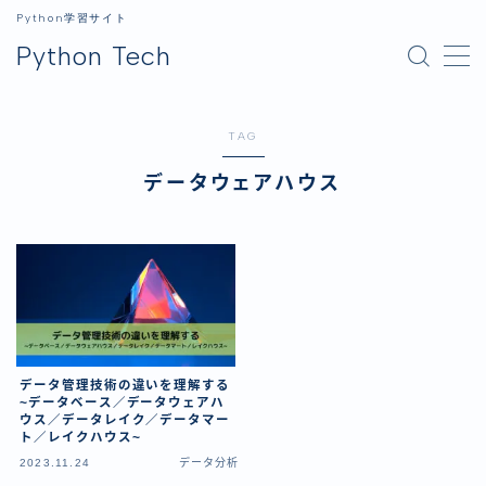
Python学習サイト
Python Tech
MENU
TAG
ホーム
データウェアハウス
Python
Python入門
ライブラリ
データ分析
GUI
データ管理技術の違いを理解する
画像処理
~データベース／データウェアハ
ウス／データレイク／データマー
生成AI
ト／レイクハウス~
2023.11.24
データ分析
開発環境