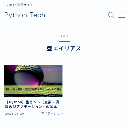
Python学習サイト
Python Tech
MENU
TAG
ホーム
型エイリアス
Python
Python入門
ライブラリ
データ分析
GUI
【Python】型ヒント（変数・関
画像処理
数の型アノテーション）の基本
2023.08.20
アノテーション
生成AI
開発環境